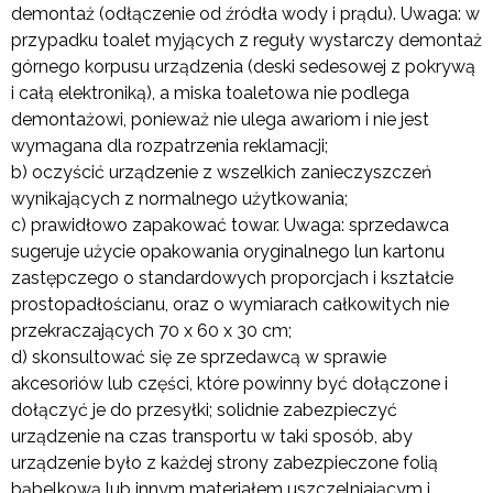
demontaż (odłączenie od źródła wody i prądu). Uwaga: w
przypadku toalet myjących z reguły wystarczy demontaż
górnego korpusu urządzenia (deski sedesowej z pokrywą
i całą elektroniką), a miska toaletowa nie podlega
demontażowi, ponieważ nie ulega awariom i nie jest
wymagana dla rozpatrzenia reklamacji;
b) oczyścić urządzenie z wszelkich zanieczyszczeń
wynikających z normalnego użytkowania;
c) prawidłowo zapakować towar. Uwaga: sprzedawca
sugeruje użycie opakowania oryginalnego lun kartonu
zastępczego o standardowych proporcjach i kształcie
prostopadłościanu, oraz o wymiarach całkowitych nie
przekraczających 70 x 60 x 30 cm;
d) skonsultować się ze sprzedawcą w sprawie
akcesoriów lub części, które powinny być dołączone i
dołączyć je do przesyłki; solidnie zabezpieczyć
urządzenie na czas transportu w taki sposób, aby
urządzenie było z każdej strony zabezpieczone folią
bąbelkową lub innym materiałem uszczelniającym i