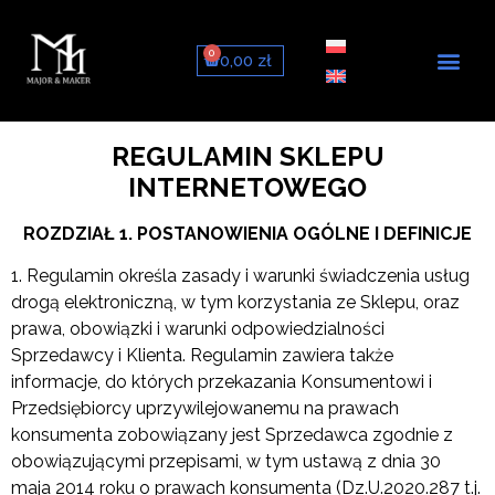
0
0,00
zł
Toalety myją
Deski myją
Zestawy ze stelaże
REGULAMIN SKLEPU
INTERNETOWEGO
ROZDZIAŁ 1. POSTANOWIENIA OGÓLNE I DEFINICJE
1. Regulamin określa zasady i warunki świadczenia usług
drogą elektroniczną, w tym korzystania ze Sklepu, oraz
prawa, obowiązki i warunki odpowiedzialności
Sprzedawcy i Klienta. Regulamin zawiera także
informacje, do których przekazania Konsumentowi i
Przedsiębiorcy uprzywilejowanemu na prawach
konsumenta zobowiązany jest Sprzedawca zgodnie z
obowiązującymi przepisami, w tym ustawą z dnia 30
maja 2014 roku o prawach konsumenta (Dz.U.2020.287 t.j.