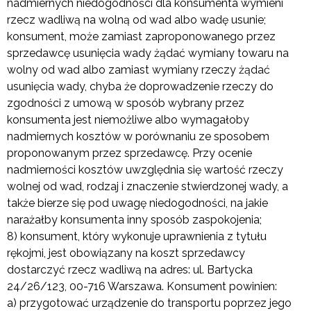
nadmiernych niedogodności dla konsumenta wymieni
rzecz wadliwą na wolną od wad albo wadę usunie;
konsument, może zamiast zaproponowanego przez
sprzedawcę usunięcia wady żądać wymiany towaru na
wolny od wad albo zamiast wymiany rzeczy żądać
usunięcia wady, chyba że doprowadzenie rzeczy do
zgodności z umową w sposób wybrany przez
konsumenta jest niemożliwe albo wymagałoby
nadmiernych kosztów w porównaniu ze sposobem
proponowanym przez sprzedawcę. Przy ocenie
nadmierności kosztów uwzględnia się wartość rzeczy
wolnej od wad, rodzaj i znaczenie stwierdzonej wady, a
także bierze się pod uwagę niedogodności, na jakie
narażałby konsumenta inny sposób zaspokojenia;
8) konsument, który wykonuje uprawnienia z tytułu
rękojmi, jest obowiązany na koszt sprzedawcy
dostarczyć rzecz wadliwą na adres: ul. Bartycka
24/26/123, 00-716 Warszawa. Konsument powinien:
a) przygotować urządzenie do transportu poprzez jego