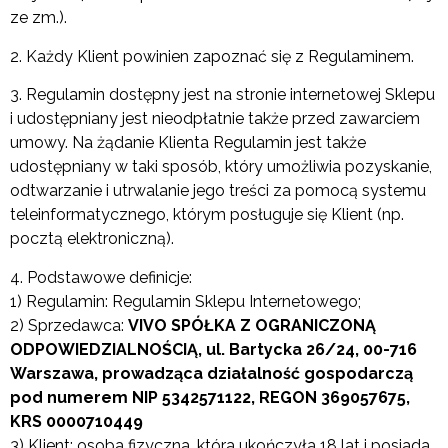
ze zm.).
2. Każdy Klient powinien zapoznać się z Regulaminem.
3. Regulamin dostępny jest na stronie internetowej Sklepu
i udostępniany jest nieodpłatnie także przed zawarciem
umowy. Na żądanie Klienta Regulamin jest także
udostępniany w taki sposób, który umożliwia pozyskanie,
odtwarzanie i utrwalanie jego treści za pomocą systemu
teleinformatycznego, którym posługuje się Klient (np.
pocztą elektroniczną).
4. Podstawowe definicje:
1) Regulamin: Regulamin Sklepu Internetowego;
2) Sprzedawca:
VIVO SPÓŁKA Z OGRANICZONĄ
ODPOWIEDZIALNOŚCIĄ, ul. Bartycka 26/24, 00-716
Warszawa, prowadząca działalność gospodarczą
pod numerem NIP 5342571122, REGON 369057675,
KRS 0000710449
3) Klient: osoba fizyczna, która ukończyła 18 lat i posiada