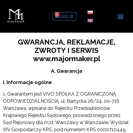
0
0,00
zł
Toalety myją
Deski myją
Zestawy ze stelaże
GWARANCJA, REKLAMACJE,
ZWROTY I SERWIS
www.majormaker.pl
A. Gwarancja
I. Informacje ogólne
1. Gwarantem jest VIVO SPÓŁKA Z OGRANICZONĄ
ODPOWIEDZIALNOŚCIĄ, ul. Bartycka 26/24, 00-716
Warszawa, wpisana do Rejestru Przedsiębiorców
Krajowego Rejestru Sądowego, prowadzonego przez
Sąd Rejonowy dla m.st. Warszawy w Warszawie, Wydział
XIV Gospodarczy KRS, pod numerem KRS 0000710449,