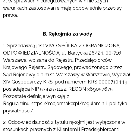
4. W sprawach nieuregulowanych w niniejszych
warunkach zastosowanie mają odpowiednie przepisy
prawa.
B. Rękojmia za wady
1. Sprzedawcą jest VIVO SPÓŁKA Z OGRANICZONĄ
ODPOWIEDZIALNOŚCIĄ, ul. Bartycka 26/24, 00-716
Warszawa, wpisana do Rejestru Przedsiębiorców
Krajowego Rejestru Sądowego, prowadzonego przez
Sąd Rejonowy dla m.st. Warszawy w Warszawie, Wydział
XIV Gospodarczy KRS, pod numerem KRS 0000710449,
posiadająca NIP 5342571122, REGON 369057675.
Pozostałe definicje wynikają z
Regulaminu https://majormaker.pl/regulamin-i-polityka-
prywatnosci/.
2. Odpowiedzialność z tytułu rękojmi jest wyłączona w
stosunkach prawnych z Klientami i Przedsiębiorcami