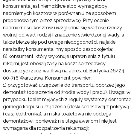
konsumenta jest niemożliwe albo wymagałoby
nadmiernych kosztów w porównaniu ze sposobem
proponowanym przez sprzedawcę. Przy ocenie
nadmierności kosztów uwzględnia się wartość rzeczy
wolnej od wad, rodzaj i znaczenie stwierdzonej wady, a
także bierze się pod uwagę niedogodności, na jakie
narażałby konsumenta inny sposób zaspokojenia;
8) konsument, który wykonuje uprawnienia z tytułu
rękojmi, jest obowiązany na koszt sprzedawcy
dostarczyć rzecz wadliwą na adres: ul. Bartycka 26/24,
00-716 Warszawa. Konsument powinien:
1) przygotować urządzenie do transportu poprzez jego
demontaż (odłączenie od źródła wody i prądu). Uwaga: w
przypadku toalet myjących z reguły wystarczy demontaż
górnego korpusu urządzenia (deski sedesowej z pokrywą
i całą elektroniką), a miska toaletowa nie podlega
demontażowi, ponieważ nie ulega awariom i nie jest
wymagana dla rozpatrzenia reklamacji;