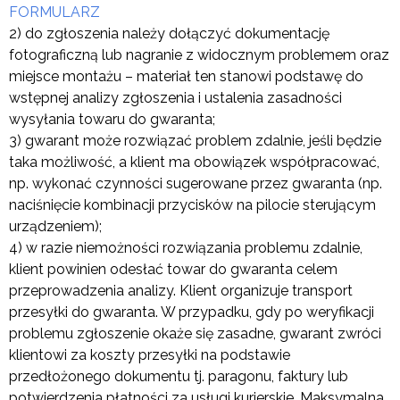
FORMULARZ
2) do zgłoszenia należy dołączyć dokumentację
fotograficzną lub nagranie z widocznym problemem oraz
miejsce montażu – materiał ten stanowi podstawę do
wstępnej analizy zgłoszenia i ustalenia zasadności
wysyłania towaru do gwaranta;
3) gwarant może rozwiązać problem zdalnie, jeśli będzie
taka możliwość, a klient ma obowiązek współpracować,
np. wykonać czynności sugerowane przez gwaranta (np.
naciśnięcie kombinacji przycisków na pilocie sterującym
urządzeniem);
4) w razie niemożności rozwiązania problemu zdalnie,
klient powinien odesłać towar do gwaranta celem
przeprowadzenia analizy. Klient organizuje transport
przesyłki do gwaranta. W przypadku, gdy po weryfikacji
problemu zgłoszenie okaże się zasadne, gwarant zwróci
klientowi za koszty przesyłki na podstawie
przedłożonego dokumentu tj. paragonu, faktury lub
potwierdzenia płatności za usługi kurierskie.
Maksymalna