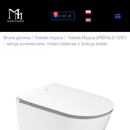
0
0,00
zł
Toalety myją
Deski myją
Zestawy ze stelaże
Strona główna
/
Toaleta myjąca
/ Toaleta Myjąca EMERALD GREY
– wersja podwieszana, miska toaletowa z funkcją bidetu