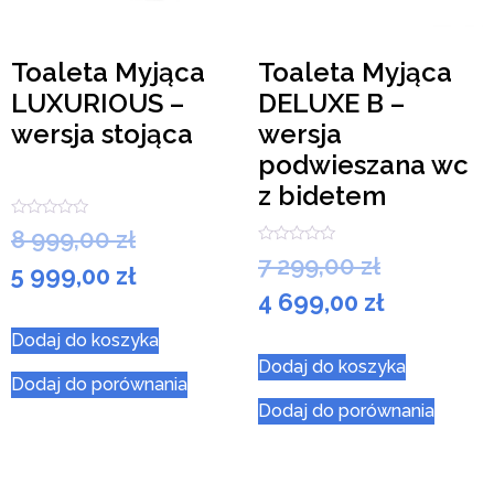
Toaleta Myjąca
Toaleta Myjąca
LUXURIOUS –
DELUXE B –
wersja stojąca
wersja
podwieszana wc
z bidetem
Oceniono
8 999,00
zł
0
Oceniono
na
7 299,00
zł
5 999,00
zł
0
5
na
4 699,00
zł
5
Dodaj do koszyka
Dodaj do koszyka
Dodaj do porównania
Dodaj do porównania