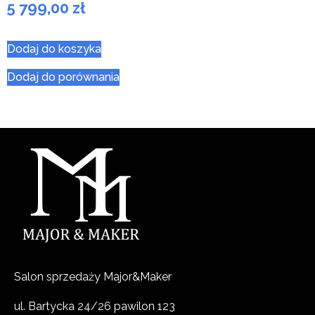
5 799,00
zł
5
Dodaj do koszyka
Dodaj do porównania
Salon sprzedaży Major&Maker
ul. Bartycka 24/26 pawilon 123