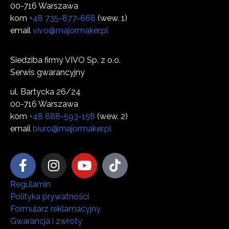
00-716 Warszawa
kom
+48 735-877-668
(wew. 1)
email
vivo@majormaker.pl
Siedziba firmy VIVO Sp. z o.o.
Serwis gwarancyjny
ul. Bartycka 26/24
00-716 Warszawa
kom
+48 888-593-158
(wew. 2)
email
biuro@majormaker.pl
Regulamin
Polityka prywatności
Formularz reklamacyjny
Gwarancja i zwroty