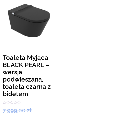
Toaleta Myjąca
BLACK PEARL –
wersja
podwieszana,
toaleta czarna z
bidetem
Oceniono
7 999,00
zł
0
na